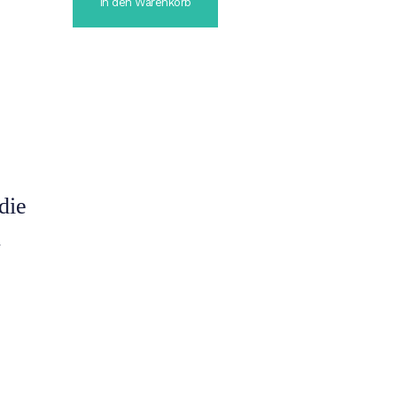
In den Warenkorb
die
n