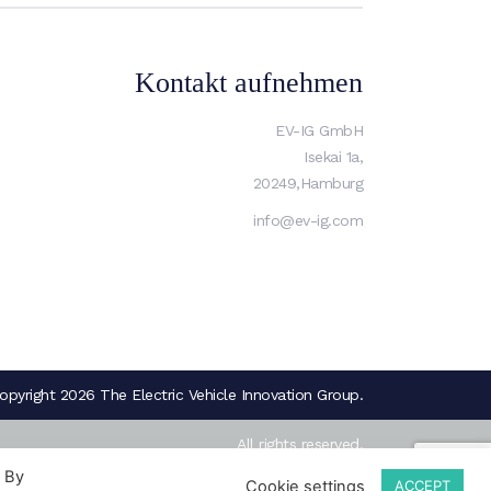
Kontakt aufnehmen
EV-IG GmbH
Isekai 1a,
20249,Hamburg
info@ev-ig.com
opyright 2026 The Electric Vehicle Innovation Group.
All rights reserved.
. By
Cookie settings
ACCEPT