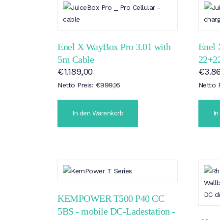
Enel X WayBox Pro 3.01 with
Enel
5m Cable
22+2
€
1.189,00
€
3.8
Netto Preis:
€
999,16
Netto 
In den Warenkorb
In
KEMPOWER T500 P40 CC
5BS - mobile DC-Ladestation -