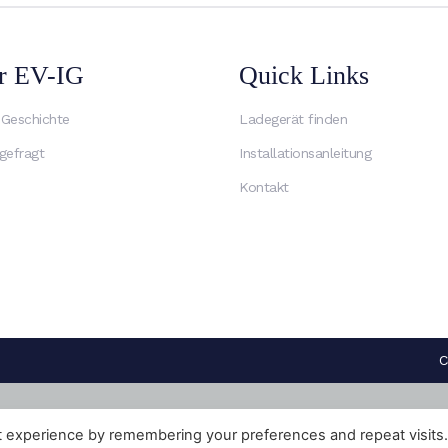
r EV-IG
Quick Links
 Geschichte
Ladegerät finden
gefragt
Installationsanleitung
Kontakt
C
t experience by remembering your preferences and repeat visits