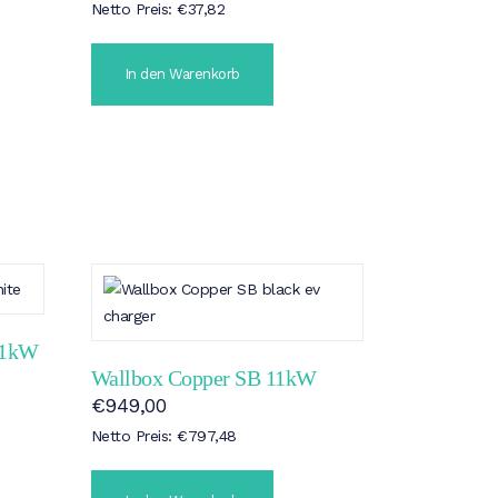
Netto Preis:
€
37,82
In den Warenkorb
11kW
Wallbox Copper SB 11kW
€
949,00
Netto Preis:
€
797,48