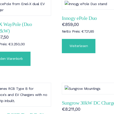
Innogy ePole Duo
 X WayPole (Duo
€
859,00
2kW)
Netto Preis:
€
721,85
67,50
Preis:
€
3.250,00
Weiterlesen
 den Warenkorb
Sungrow 30kW DC Charg
€
8.211,00