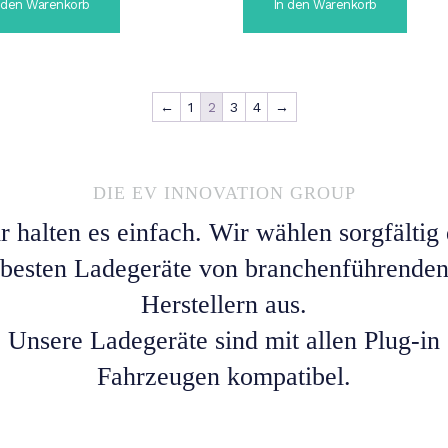
 den Warenkorb
In den Warenkorb
←
1
2
3
4
→
DIE EV INNOVATION GROUP
r halten es einfach. Wir wählen sorgfältig 
besten Ladegeräte von branchenführende
Herstellern aus.
Unsere Ladegeräte sind mit allen Plug-in
Fahrzeugen kompatibel.