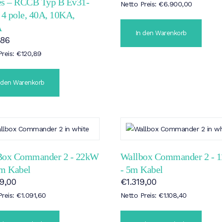
es – RCCB Typ B Ev31-
Netto Preis:
€
6.900,00
 4 pole, 40A, 10KA,
A
In den Warenkorb
,86
Preis:
€
120,89
 den Warenkorb
Box Commander 2 - 22kW
Wallbox Commander 2 - 
5m Kabel
- 5m Kabel
99,00
€
1.319,00
Preis:
€
1.091,60
Netto Preis:
€
1.108,40