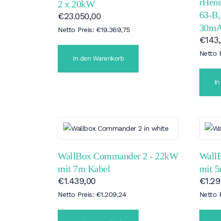
rHen
2 x 20kW
63-B,
€
23.050,00
30m
Netto Preis:
€
19.369,75
€
143
Netto 
In den Warenkorb
In
WallBox Commander 2 - 22kW
Wall
mit 7m Kabel
mit 
€
1.439,00
€
1.2
Netto Preis:
€
1.209,24
Netto 