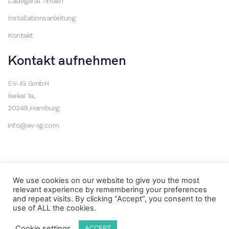
Ladegerät finden
Installationsanleitung
Kontakt
Kontakt aufnehmen
EV-IG GmbH
Isekai 1a,
20249,Hamburg
info@ev-ig.com
AGB
Datenschutzerklärung
Impressum
We use cookies on our website to give you the most
relevant experience by remembering your preferences
Copyright 2026 The Electric Vehicle Innovation Group.
and repeat visits. By clicking “Accept”, you consent to the
use of ALL the cookies.
All rights reserved.
Website by Hyphen Creative
Cookie settings
ACCEPT