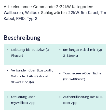
with
5m
Artikelnummer:
Commander2-22kW
Kategorien:
Cable
Wallboxen
,
Wallbox
Schlagwörter:
22kW
,
5m Kabel
,
7m
Menge
Kabel
,
RFID
,
Typ 2
Beschreibung
Leistung: bis zu 22kW (3-
5m langes Kabel mit Typ
Phasen)
2-Stecker
Verbunden über Bluetooth,
Touchscreen-Oberfläche
WiFi oder LAN (Optional:
(800x480mm)
3G-4G Dongle)
Steuerung über
Authentifizierung per RFID
myWallbox-App
oder App