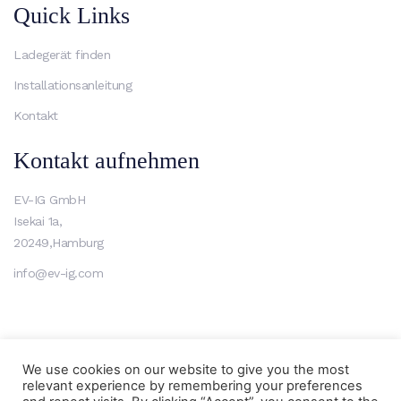
Quick Links
Ladegerät finden
Installationsanleitung
Kontakt
Kontakt aufnehmen
EV-IG GmbH
Isekai 1a,
20249,Hamburg
info@ev-ig.com
AGB
Datenschutzerklärung
Impressum
We use cookies on our website to give you the most
relevant experience by remembering your preferences
Copyright 2026 The Electric Vehicle Innovation Group.